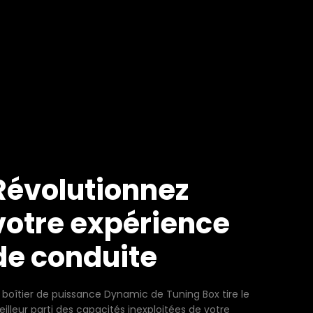
Révolutionnez
votre expérience
de conduite
 boîtier de puissance Dynamic de Tuning Box tire le
illeur parti des capacités inexploitées de votre