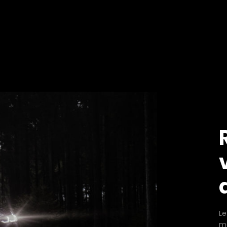
Le
me