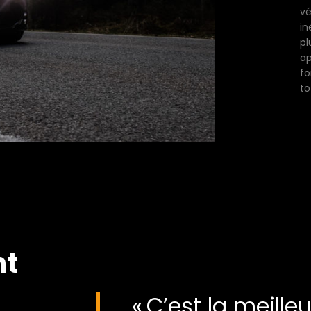
vé
in
pl
ap
fo
to
nt
« C’est la meille