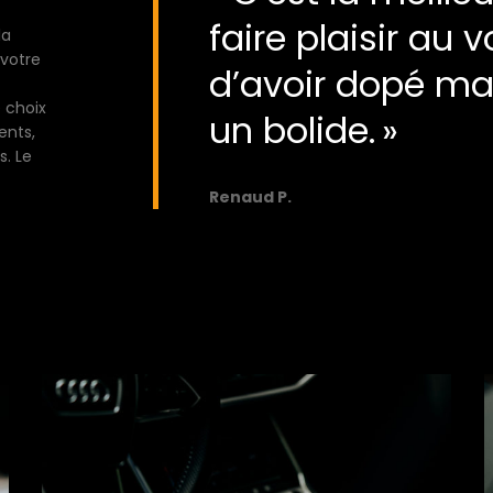
faire plaisir au v
la
votre
d’avoir dopé ma 
 choix
un bolide. »
ents,
s. Le
Renaud P.