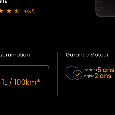
ents
4.8/5
sommation
Garantie Moteur
5 ans
Product
2 ans
Engine
-1L / 100km*