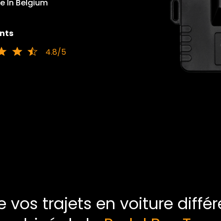
 In Belgium
ents
4.8/5
de vos trajets en voiture dif