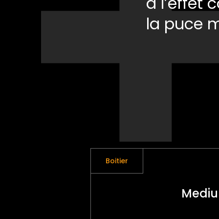
à l’effet
la puce 
Boitier
Medi