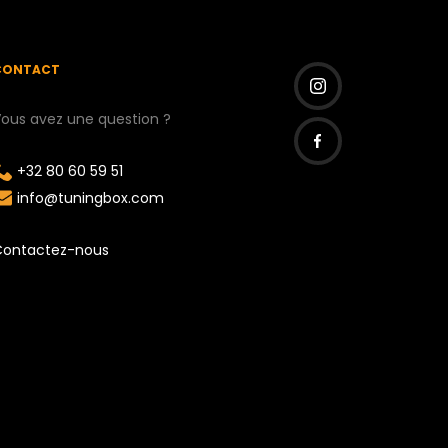
CONTACT
ous avez une question ?
I
n
+32 80 60 59 51
F
s
info@tuningbox.com
a
t
c
a
Contactez-nous
e
g
b
r
o
a
o
m
k