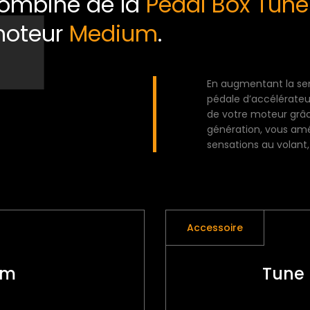
 combiné de la
Pedal Box Tune
moteur
Medium
.
En augmentant la sens
pédale d’accélérateu
de votre moteur grâce
génération, vous amé
sensations au volant
Accessoire
um
Tune 