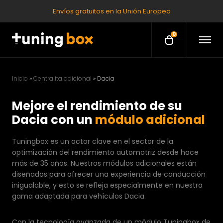
Envíos gratuitos en la Unión Europea
0
O
O
p
p
e
e
n
M
n
e
Inicio
»
Centralita adicional
»
Dacia
c
n
u
a
Mejore el rendimiento de su
r
Dacia con un
módulo adicional
t
Tuningbox es un actor clave en el sector de la
optimización del rendimiento automotriz desde hace
más de 35 años. Nuestros módulos adicionales están
diseñados para ofrecer una experiencia de conducción
inigualable, y esto se refleja especialmente en nuestra
gama adaptada para vehículos Dacia.
Con la tecnología avanzada de un módulo Tuningbox de