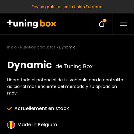
Envíos gratuitos en la Unión Europea
0
O
O
p
p
e
e
n
M
n
e
Inicio
»
Nuestros productos
»
Dynamic
c
n
u
a
Dynamic
r
de Tuning Box
t
Libera todo el potencial de tu vehículo con la centralita
adicional más eficiente del mercado y su aplicación
móvil.
Actuellement en stock
Made In Belgium