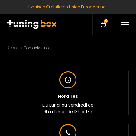
Livraison Gratuite en Union Européenne !
0
O
O
p
p
e
e
n
M
n
e
Accueil
»
Contactez-nous
c
n
u
a
r
t
Horaires
Du Lundi au vendredi de
9h à 12h et de 13h à 17h