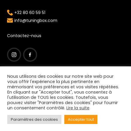
+32 80 60 59 51
info@tuningbox.com
Contactez-nous
I
F
n
a
Nous utilisons des cookies sur notre site web pour
vous offrir l'expérience la plus pertinente en
s
c
mémorisant vos préférences et vos visites répétées.
t
e
En cliquant sur "Accepter tout", vous consentez à
l'utilisation de TOUS les cookies. Toutefois, vous
a
b
pouvez visiter "Paramètres des cookies" pour fournir
© 2022 Tuningbox est une marque déposée
un consentement contrôlé.
Lire la suite
g
o
Copyright : TuningBox SPRL – Ruthier 1 – 4950 Faymonville
r
o
Paramètres des cookies
Accepter tout
BELGIUM
a
k