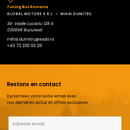
Tuning Box Romania
GLOBAL MOTORS S.R.L. – MIHAI DUMITRU
Str. Vasile Lucaciu 128 A
030696 Bucuresti
mihai.dumitru@xado.ro
+40 72 230 93 29
Restons en contact
Dynamisez votre boîte email avec
nos dernières actus et offres exclusives.