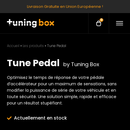
Livraison Gratuite en Union Européenne !
0
O
O
p
p
e
e
n
M
n
e
Accueil
»
Les produits
»
Tune Pedal
c
n
u
a
Tune Pedal
r
by Tuning Box
t
Optimisez le temps de réponse de votre pédale
d’accélérateur pour un maximum de sensations, sans
modifier la puissance de série de votre véhicule et en
toute sécurité. Une solution simple, rapide et efficace
pour un résultat stupéfiant.
Actuellement en stock