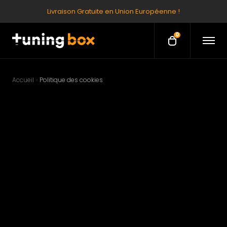
Livraison Gratuite en Union Européenne !
0
O
O
p
p
e
e
n
M
n
e
Accueil
»
Politique des cookies
c
n
u
a
r
t