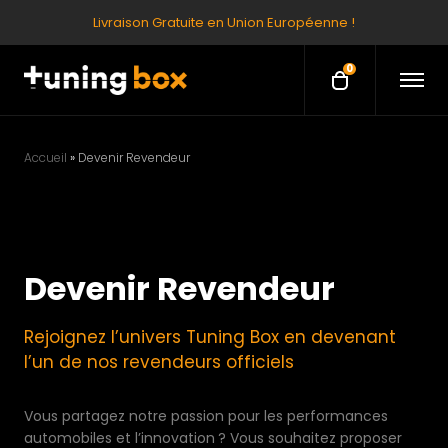
Livraison Gratuite en Union Européenne !
0
O
O
p
p
e
e
n
M
n
e
Accueil
»
Devenir Revendeur
c
n
u
a
r
t
Devenir Revendeur
Rejoignez l’univers Tuning Box en devenant
l’un de nos revendeurs officiels
Vous partagez notre passion pour les performances
automobiles et l’innovation ? Vous souhaitez proposer