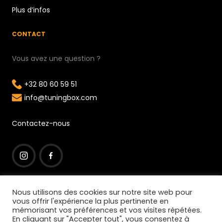
Plus d’infos
CONTACT
Vous avez une question ?
+32 80 60 59 51
info@tuningbox.com
Contactez-nous
I
F
n
a
Nous utilisons des cookies sur notre site web pour
vous offrir l'expérience la plus pertinente en
s
c
mémorisant vos préférences et vos visites répétées.
t
e
En cliquant sur "Accepter tout", vous consentez à