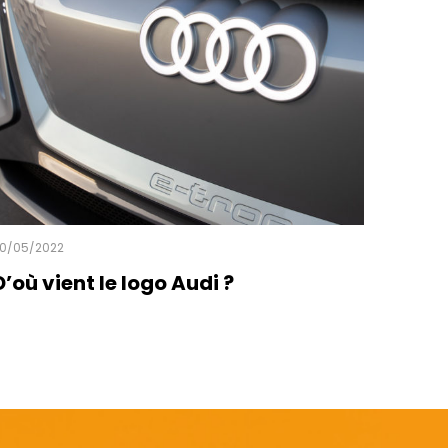
0/05/2022
D’où vient le logo Audi ?
ead more