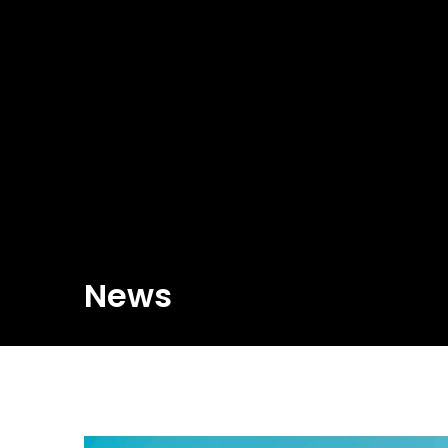
News
R