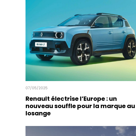
e
n
a
u
l
t
é
l
e
c
t
r
i
s
07/05/2025
e
Renault électrise l’Europe : un
l
nouveau souffle pour la marque au
’
losange
E
u
Read more
D
r
é
o