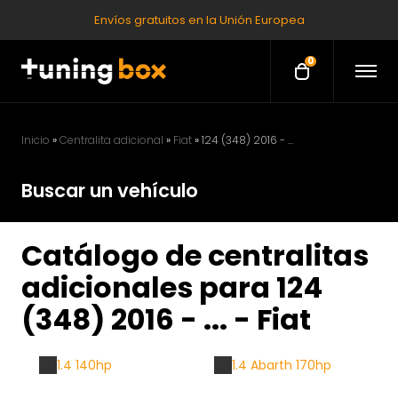
Envíos gratuitos en la Unión Europea
0
O
O
p
p
e
e
n
M
n
e
Inicio
»
Centralita adicional
»
Fiat
»
124 (348) 2016 - ...
c
n
u
a
Buscar un vehículo
r
t
Catálogo de centralitas
adicionales para 124
(348) 2016 - ... - Fiat
1.4 140hp
1.4 Abarth 170hp