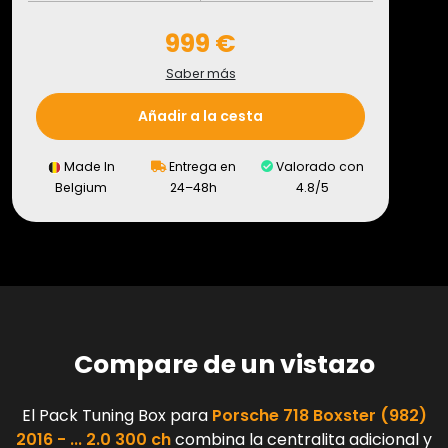
999 €
Saber más
Añadir a la cesta
Made In
Entrega en
Valorado con
Belgium
24–48h
4.8/5
Compare de un vistazo
El Pack Tuning Box para
Porsche 718 Boxster (982)
2016 - ... 2.0 300 ch
combina la centralita adicional y