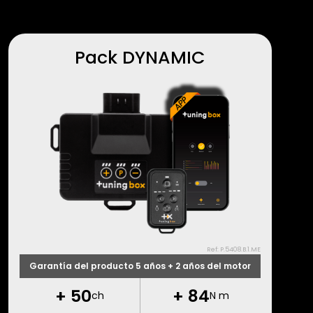
Pack DYNAMIC
Ref: P.5408.B.1.ME
Garantía del producto 5 años + 2 años del motor
+
50
+
84
ch
N m