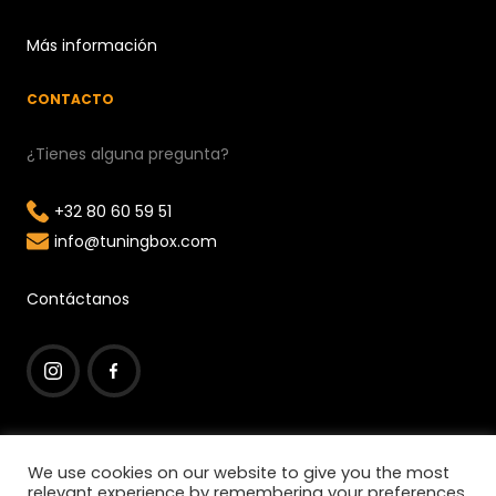
Más información
CONTACTO
¿Tienes alguna pregunta?
+32 80 60 59 51
info@tuningbox.com
Contáctanos
I
F
n
a
We use cookies on our website to give you the most
s
c
relevant experience by remembering your preferences