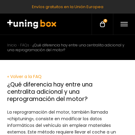
Envíos gratuitos en la Unión Europea
0
O
O
p
p
e
e
n
M
n
Inicio
»
FAQs
»
¿Qué diferencia hay entre una centralita adicional y
e
una reprogramación del motor?
c
n
u
a
r
t
« Volver a la FAQ
¿Qué diferencia hay entre una
centralita adicional y una
reprogramación del motor?
La reprogramación del motor, también llamada
«chiptuning», consiste en modificar los datos
informáticos del vehículo sin emplear materiales
externos. Este método requiere llevar el coche a un