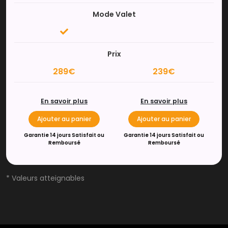
Mode Valet
Prix
289€
239€
En savoir plus
En savoir plus
Ajouter au panier
Ajouter au panier
Garantie 14 jours Satisfait ou
Garantie 14 jours Satisfait ou
Remboursé
Remboursé
* Valeurs atteignables