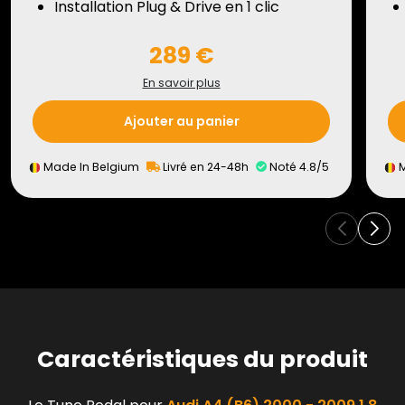
Installation Plug & Drive en 1 clic
289 €
En savoir plus
Ajouter au panier
Made In Belgium
Livré en 24-48h
Noté 4.8/5
M
Caractéristiques du produit