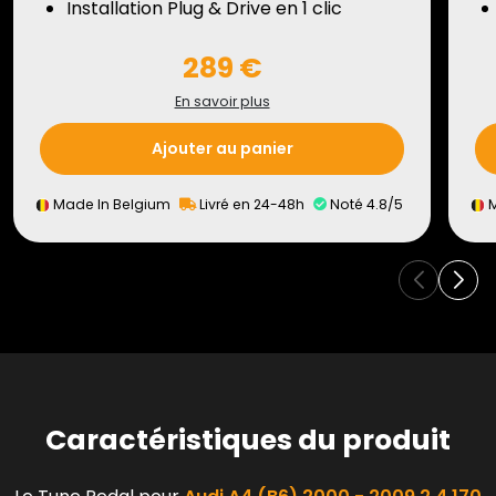
Installation Plug & Drive en 1 clic
289 €
En savoir plus
Ajouter au panier
Made In Belgium
Livré en 24-48h
Noté 4.8/5
M
Caractéristiques du produit