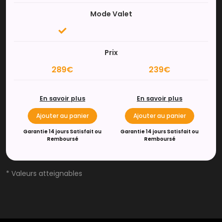
Mode Valet
Prix
289€
239€
En savoir plus
En savoir plus
Ajouter au panier
Ajouter au panier
Garantie 14 jours Satisfait ou
Garantie 14 jours Satisfait ou
Remboursé
Remboursé
* Valeurs atteignables