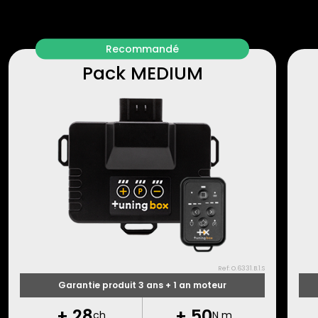
Recommandé
Pack MEDIUM
Ref: O.6331.B.1.S
Garantie produit 3 ans + 1 an moteur
+
28
+
50
ch
N m