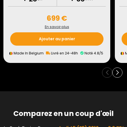
699 €
En savoir plus
Ajouter au panier
Made In Belgium
Livré en 24-48h
Noté 4.8/5
M
Comparez en un coup d'œil