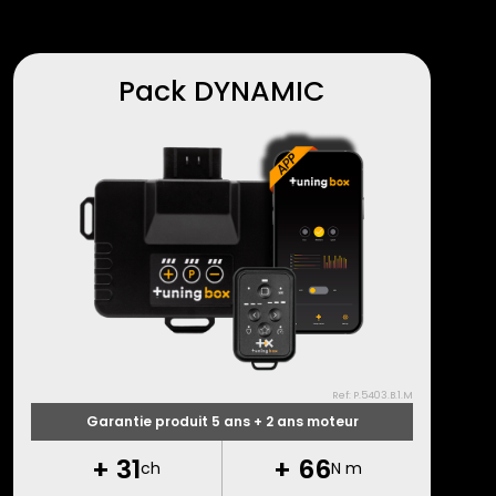
Pack DYNAMIC
Ref: P.5403.B.1.M
Garantie produit 5 ans + 2 ans moteur
+
31
+
66
ch
N m