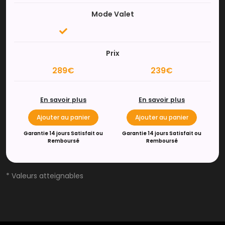
Mode Valet
Prix
289€
239€
En savoir plus
En savoir plus
Ajouter au panier
Ajouter au panier
Garantie 14 jours Satisfait ou
Garantie 14 jours Satisfait ou
Remboursé
Remboursé
* Valeurs atteignables