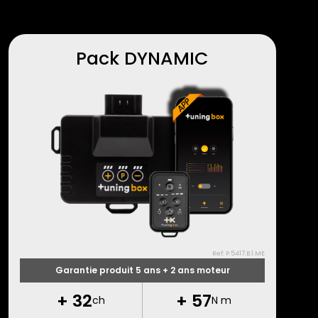
Pack DYNAMIC
Ref: P.5417.B.1.ME
Garantie produit 5 ans + 2 ans moteur
+
32
+
57
ch
N m