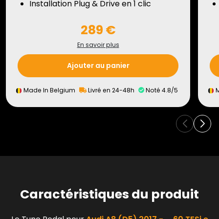
Installation Plug & Drive en 1 clic
289 €
En savoir plus
Ajouter au panier
Made In Belgium
Livré en 24-48h
Noté 4.8/5
M
Caractéristiques du produit