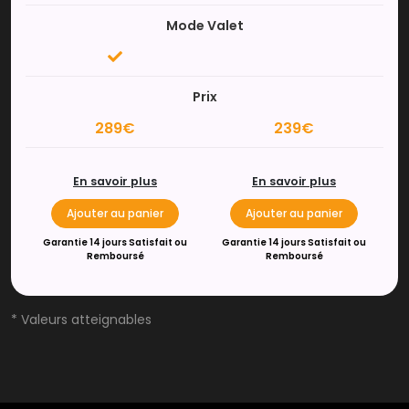
Mode Valet
Prix
289€
239€
En savoir plus
En savoir plus
Ajouter au panier
Ajouter au panier
Garantie 14 jours Satisfait ou
Garantie 14 jours Satisfait ou
Remboursé
Remboursé
* Valeurs atteignables