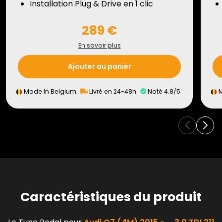
Installation Plug & Drive en 1 clic
289 €
En savoir plus
Ajouter au panier
Made In Belgium
Livré en 24-48h
Noté 4.8/5
M
Caractéristiques du produit