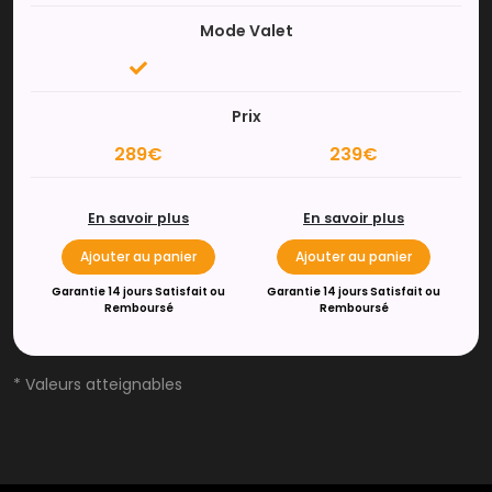
Mode Valet
Prix
289€
239€
En savoir plus
En savoir plus
Ajouter au panier
Ajouter au panier
Garantie 14 jours Satisfait ou
Garantie 14 jours Satisfait ou
Remboursé
Remboursé
* Valeurs atteignables