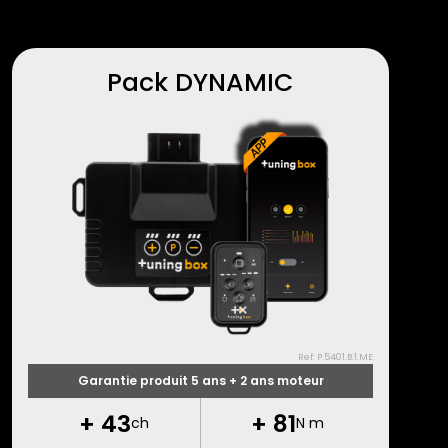
Pack DYNAMIC
Ref: P.5401.B.1.ME
Garantie produit 5 ans + 2 ans moteur
+
43
+
81
ch
N m