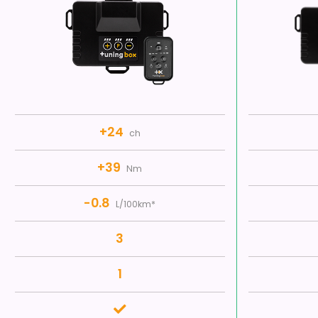
+24
ch
+39
Nm
-0.8
L/100km*
3
1