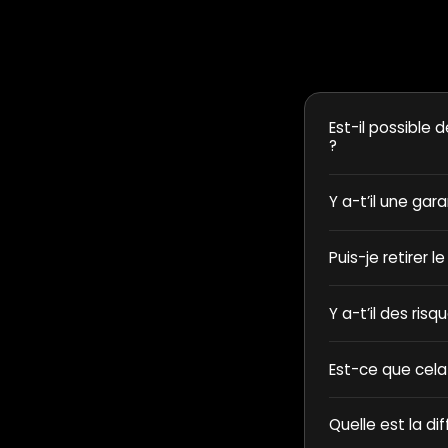
Est-il possible d
?
Y a-t’il une gar
Puis-je retirer l
Y a-t’il des ris
Est-ce que cela
Quelle est la di