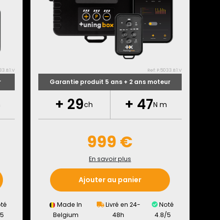
33.B.1.V
Ref: P.5033.B.1.V
r
Garantie produit 5 ans + 2 ans moteur
+
29
+
47
m
ch
N m
999 €
En savoir plus
Ajouter au panier
té
Made In
Livré en 24-
Noté
/5
Belgium
48h
4.8/5