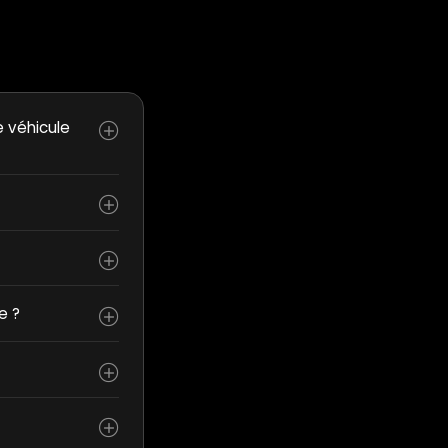
e véhicule
e ?