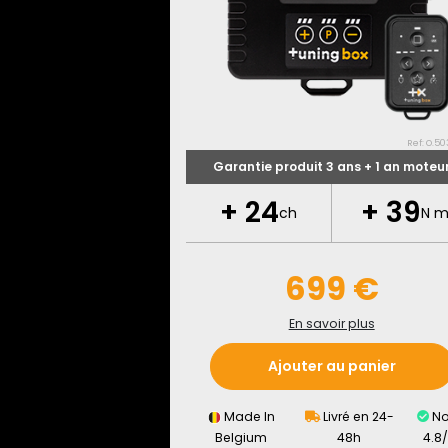
Ref: O.50
Garantie produit 3 ans + 1 an moteu
+
24
+
39
ch
N 
699 €
En savoir plus
Ajouter au panier
Made In
Livré en 24-
No
Belgium
48h
4.8