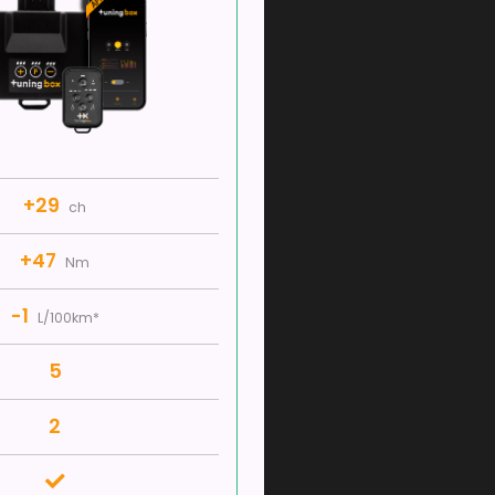
+29
ch
+47
Nm
-1
L/100km*
5
2