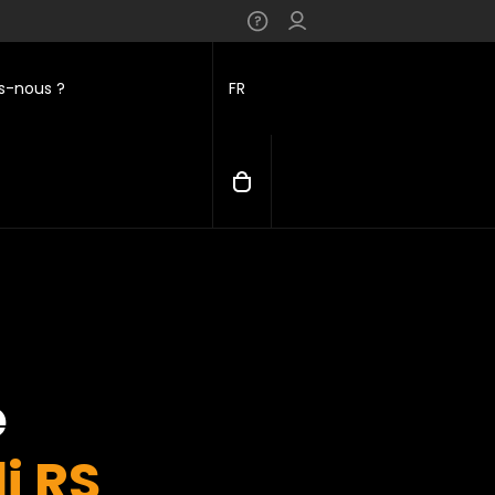
-nous ?
FR
e
i RS