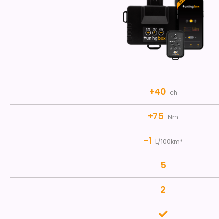
+40
ch
+75
Nm
-1
L/100km*
5
2