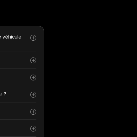
e véhicule
e ?