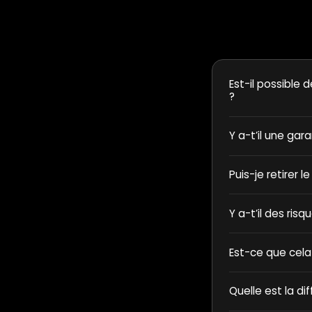
Est-il possible d
?
Y a-t’il une gar
Puis-je retirer l
Y a-t’il des ris
Est-ce que cela
Quelle est la di