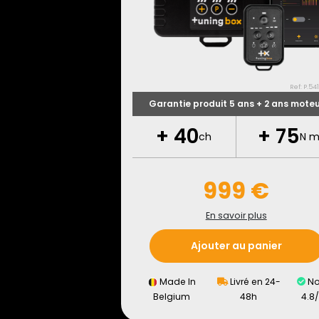
Ref: P.54
Garantie produit 5 ans + 2 ans mote
+
40
+
75
ch
N 
999 €
En savoir plus
Ajouter au panier
Made In
Livré en 24-
No
Belgium
48h
4.8