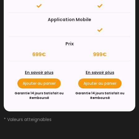
Application Mobile
Prix
699€
999€
En savoir plus
En savoir plus
Ajouter au panier
Ajouter au panier
Garantie 14 jours Satisfait ou
Garantie 14 jours Satisfait ou
Remboursé
Remboursé
* Valeurs atteignables