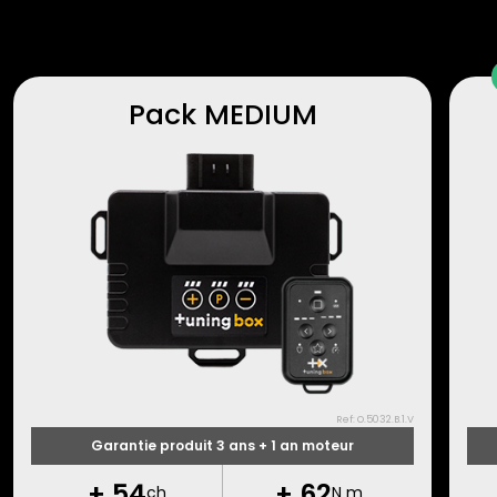
Pack MEDIUM
Ref: O.5032.B.1.V
Garantie produit 3 ans + 1 an moteur
+
54
+
62
ch
N m