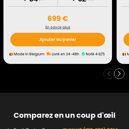
699 €
En savoir plus
Ajouter au panier
Made In Belgium
Livré en 24-48h
Noté 4.8/5
M
Comparez en un coup d'œil