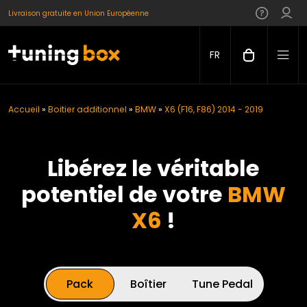
Livraison gratuite en Union Européenne
FR
Accueil
»
Boitier additionnel
»
BMW
»
X6 (F16, F86) 2014 - 2019
Libérez le véritable
potentiel de votre
BMW
X6
!
Pack
Boîtier
Tune Pedal