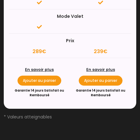
Mode Valet
Prix
289€
239€
En savoir plus
En savoir plus
Ajouter au panier
Ajouter au panier
Garantie 14 jours Satisfait ou
Garantie 14 jours Satisfait ou
Remboursé
Remboursé
* Valeurs atteignables