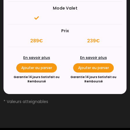
Mode Valet
Prix
289€
239€
En savoir plus
En savoir plus
Ajouter au panier
Ajouter au panier
Garantie 14 jours Satisfait ou
Garantie 14 jours Satisfait ou
Remboursé
Remboursé
* Valeurs atteignables