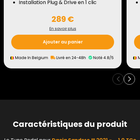
Installation Plug & Drive en 1 clic
289 €
En savoir plus
Ajouter au panier
Made In Belgium
Livré en 24-48h
Noté 4.8/5
M
Caractéristiques du produit