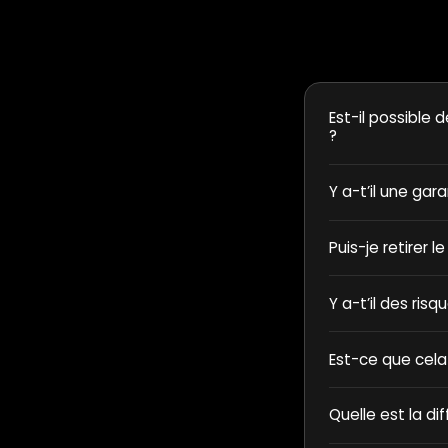
Est-il possible d
?
Y a-t’il une gar
Puis-je retirer l
Y a-t’il des ris
Est-ce que cela
Quelle est la di