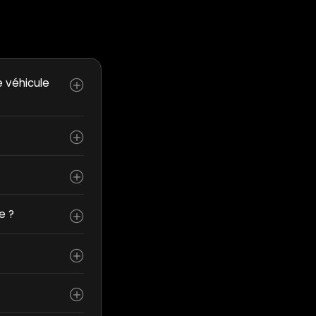
e véhicule
e ?