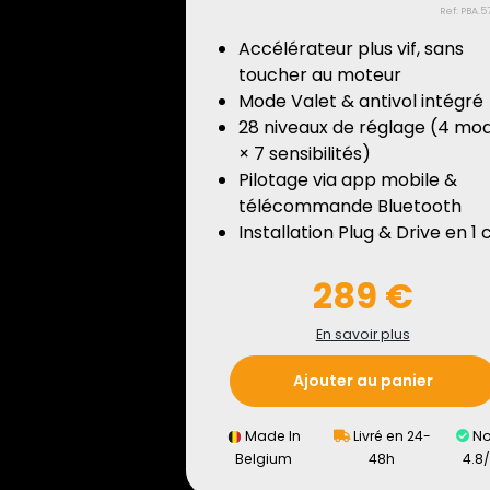
Ref: PBA.5
Accélérateur plus vif, sans
toucher au moteur
Mode Valet & antivol intégré
28 niveaux de réglage (4 mo
× 7 sensibilités)
Pilotage via app mobile &
télécommande Bluetooth
Installation Plug & Drive en 1 c
289 €
En savoir plus
Ajouter au panier
Made In
Livré en 24-
No
Belgium
48h
4.8