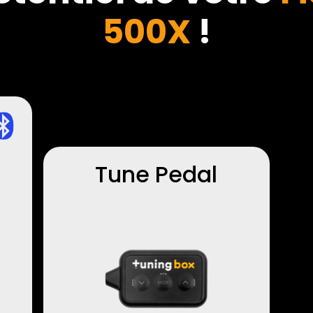
500X
!
Tune Pedal