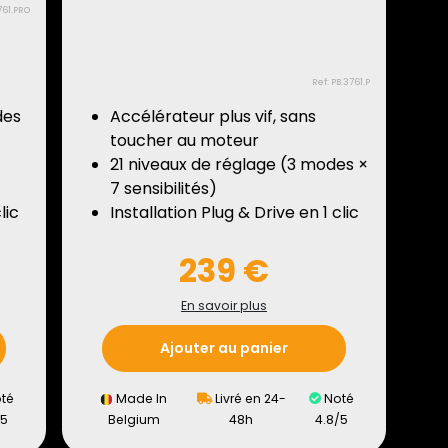
761.PRO
Ref: PB.3761.P
des
Accélérateur plus vif, sans
toucher au moteur
21 niveaux de réglage (3 modes ×
7 sensibilités)
lic
Installation Plug & Drive en 1 clic
239 €
En savoir plus
Ajouter au panier
té
Made In
Livré en 24-
Noté
/5
Belgium
48h
4.8/5