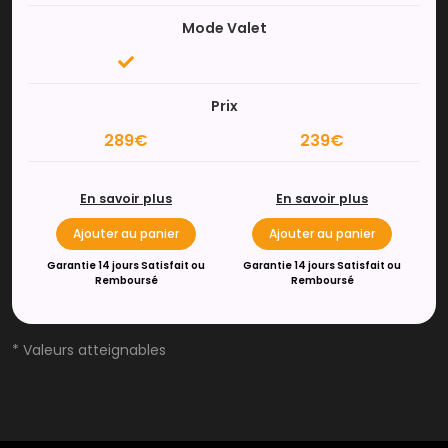
Mode Valet
Prix
289€
239€
En savoir plus
En savoir plus
Ajouter au panier
Ajouter au panier
Garantie 14 jours Satisfait ou
Garantie 14 jours Satisfait ou
Remboursé
Remboursé
* Valeurs atteignables