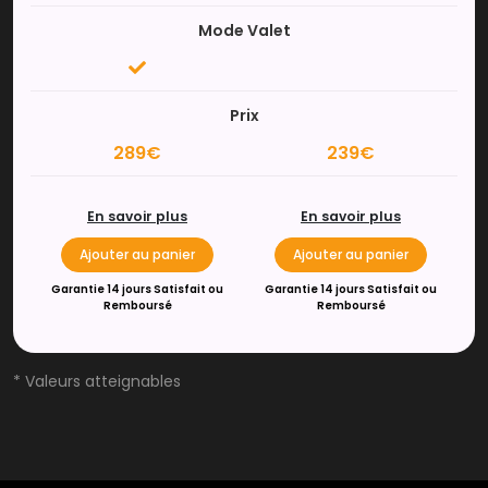
Mode Valet
Prix
289€
239€
En savoir plus
En savoir plus
Ajouter au panier
Ajouter au panier
Garantie 14 jours Satisfait ou
Garantie 14 jours Satisfait ou
Remboursé
Remboursé
* Valeurs atteignables