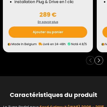
Installation Plug & Drive en 1 clic
289 €
En savoir plus
Ajouter au panier
Made In Belgium
Livré en 24-48h
Noté 4.8/5
M
Caractéristiques du produit