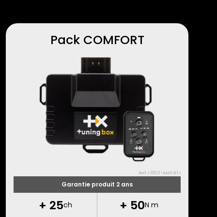
Pack COMFORT
Ref: I.6103-AMP.B.1.I
Garantie produit 2 ans
+
25
+
50
ch
N m