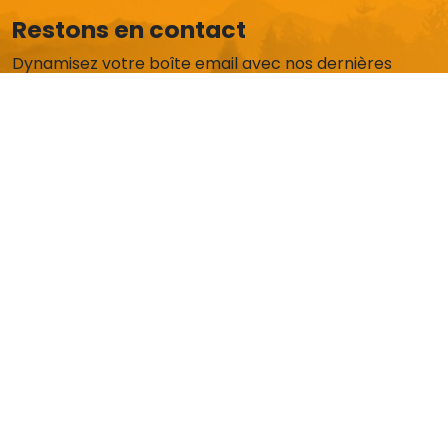
Restons en contact
Dynamisez votre boîte email avec nos dernières
actus et offres exclusives.
Je m'abonne
AIDE ET SERVICE CLIENT