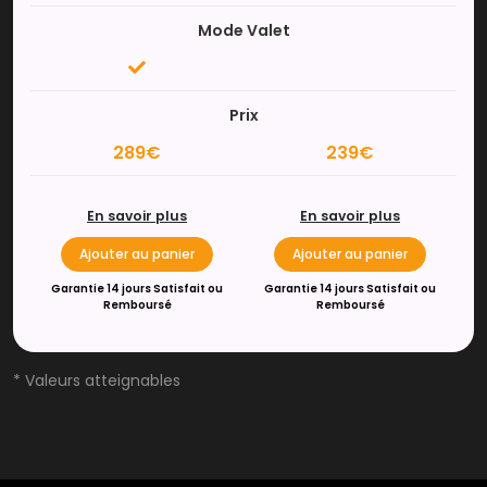
Mode Valet
Prix
289€
239€
En savoir plus
En savoir plus
Ajouter au panier
Ajouter au panier
Garantie 14 jours Satisfait ou
Garantie 14 jours Satisfait ou
Remboursé
Remboursé
* Valeurs atteignables