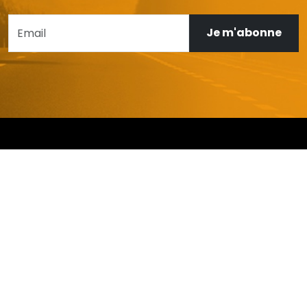
Je m'abonne
AIDE ET SERVICE CLIENT
Mon compte
Livraison et retours
Garanties