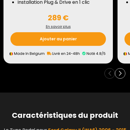
Installation Plug & Drive en 1 clic
289 €
En savoir plus
Ajouter au panier
Made In Belgium
Livré en 24-48h
Noté 4.8/5
M
Caractéristiques du produit