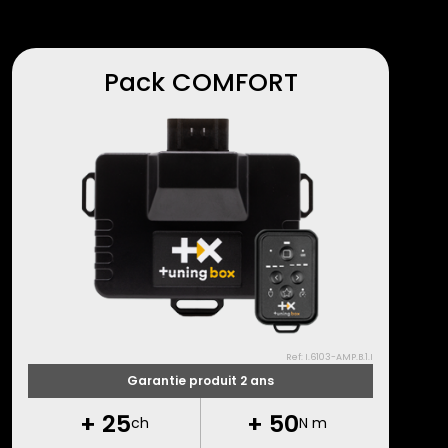
Pack COMFORT
Ref: I.6103-AMP.B.1.I
Garantie produit 2 ans
+
25
+
50
ch
N m