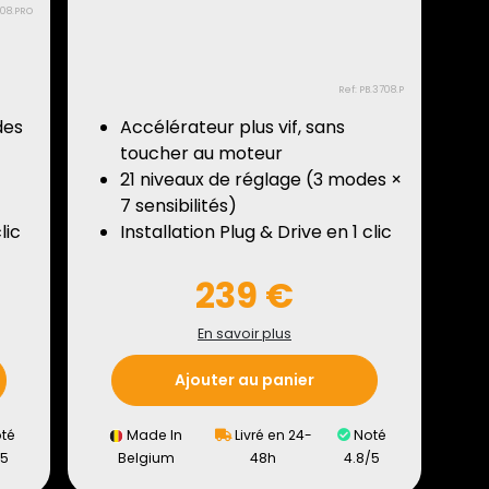
708.PRO
Ref: PB.3708.P
des
Accélérateur plus vif, sans
toucher au moteur
21 niveaux de réglage (3 modes ×
7 sensibilités)
lic
Installation Plug & Drive en 1 clic
239 €
En savoir plus
Ajouter au panier
té
Made In
Livré en 24-
Noté
/5
Belgium
48h
4.8/5