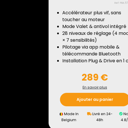
Ref: PBA.5
Accélérateur plus vif, sans
toucher au moteur
Mode Valet & antivol intégré
28 niveaux de réglage (4 mo
× 7 sensibilités)
Pilotage via app mobile &
télécommande Bluetooth
Installation Plug & Drive en 1 c
289 €
En savoir plus
Ajouter au panier
Made In
Livré en 24-
No
Belgium
48h
4.8