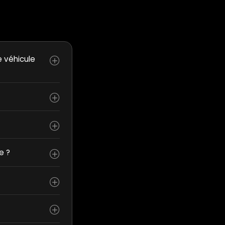
e véhicule
e ?