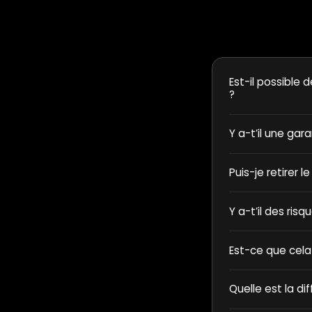
Est-il possible d
?
Y a-t’il une gar
Puis-je retirer l
Y a-t’il des ris
Est-ce que cela
Quelle est la di