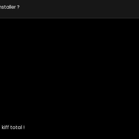
nstaller ?
iff total !