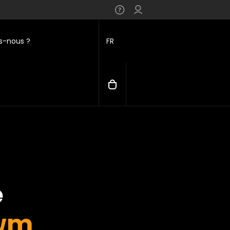
-nous ?
FR
e
wm