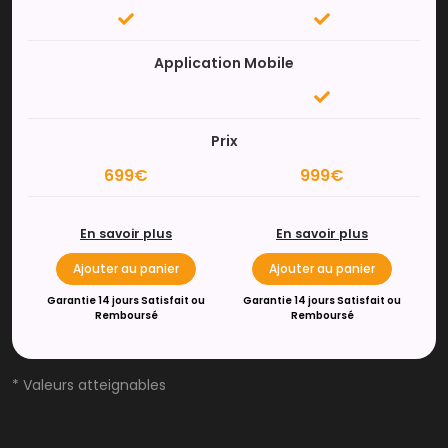
Application Mobile
Prix
699€
999€
En savoir plus
En savoir plus
Ajouter au panier
Ajouter au panier
Garantie 14 jours Satisfait ou
Garantie 14 jours Satisfait ou
Remboursé
Remboursé
* Valeurs atteignables