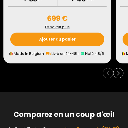
699 €
En savoir plus
Ajouter au panier
Made In Belgium
Livré en 24-48h
Noté 4.8/5
M
Comparez en un coup d'œil