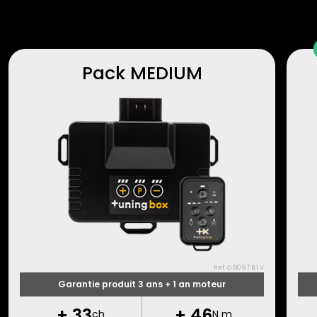
Pack MEDIUM
Ref: O.5097.B.1.V
Garantie produit 3 ans + 1 an moteur
+
33
+
46
ch
N m