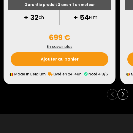
Garantie produit 3 ans + 1 an moteur
+
32
+
54
ch
N m
699 €
En savoir plus
Ajouter au panier
Made In Belgium
Livré en 24-48h
Noté 4.8/5
M