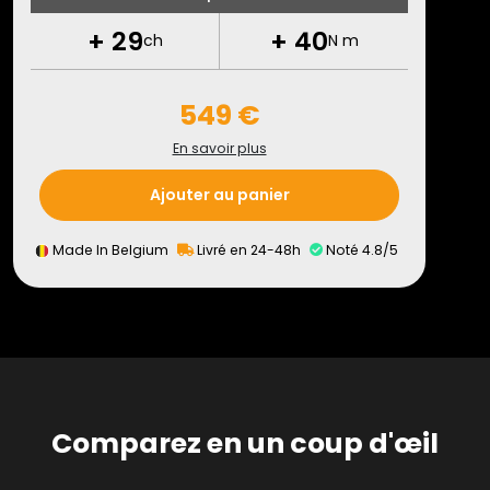
+
29
+
40
ch
N m
549 €
En savoir plus
Ajouter au panier
Made In Belgium
Livré en 24-48h
Noté 4.8/5
Comparez en un coup d'œil