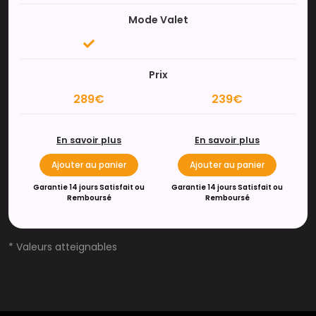
Mode Valet
Prix
289€
239€
En savoir plus
En savoir plus
Ajouter au panier
Ajouter au panier
Garantie 14 jours Satisfait ou
Garantie 14 jours Satisfait ou
Remboursé
Remboursé
* Valeurs atteignables