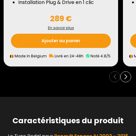
Installation Plug & Drive en 1 clic
289 €
En savoir plus
Ajouter au panier
Made In Belgium
Livré en 24-48h
Noté 4.8/5
M
Caractéristiques du produit