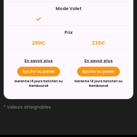
Mode Valet
Prix
289€
239€
En savoir plus
En savoir plus
Ajouter au panier
Ajouter au panier
Garantie 14 jours Satisfait ou
Garantie 14 jours Satisfait ou
Remboursé
Remboursé
* Valeurs atteignables