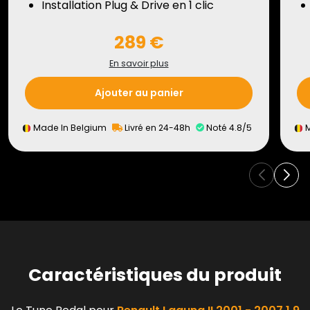
Installation Plug & Drive en 1 clic
289 €
En savoir plus
Ajouter au panier
Made In Belgium
Livré en 24-48h
Noté 4.8/5
M
Caractéristiques du produit