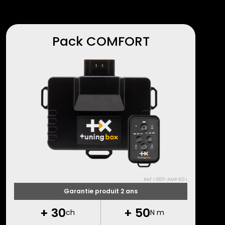
Pack COMFORT
Ref: I.6101-AMP.B.0.I
Garantie produit 2 ans
+
30
+
50
ch
N m