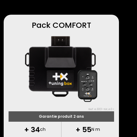
Pack COMFORT
Ref: A.6101-NK.A.0.I
Garantie produit 2 ans
+
34
+
55
ch
N m