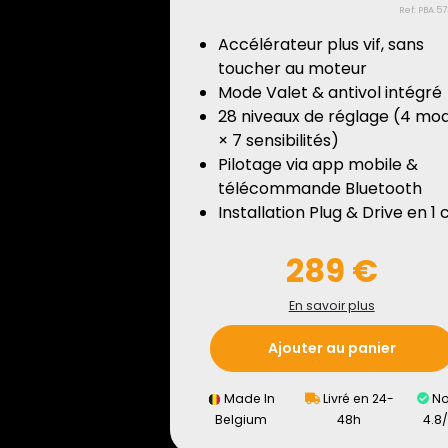
Ref: PBA.5
Accélérateur plus vif, sans
toucher au moteur
Mode Valet & antivol intégré
28 niveaux de réglage (4 mo
× 7 sensibilités)
Pilotage via app mobile &
télécommande Bluetooth
Installation Plug & Drive en 1 c
289 €
En savoir plus
Ajouter au panier
Made In
Livré en 24-
No
Belgium
48h
4.8