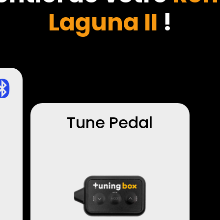
Laguna II
!
Tune Pedal