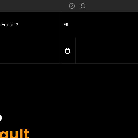
-nous ?
FR
e
ault