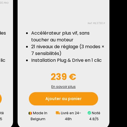
730.PRO
Ref: PB.3730.P
des
Accélérateur plus vif, sans
toucher au moteur
21 niveaux de réglage (3 modes ×
7 sensibilités)
lic
Installation Plug & Drive en 1 clic
239 €
En savoir plus
Ajouter au panier
té
Made In
Livré en 24-
Noté
/5
Belgium
48h
4.8/5