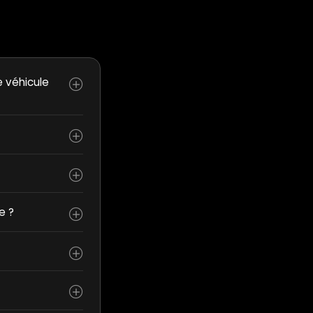
e véhicule
e ?