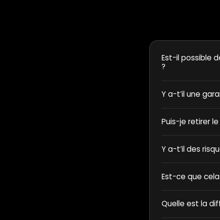
Est-il possible d
?
Y a-t’il une gar
Puis-je retirer l
Y a-t’il des ris
Est-ce que cela
Quelle est la di