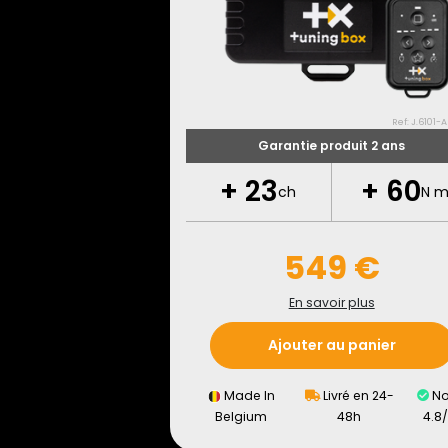
Ref: J.6101-A
Garantie produit 2 ans
+
23
+
60
ch
N 
549 €
En savoir plus
Ajouter au panier
Made In
Livré en 24-
No
Belgium
48h
4.8