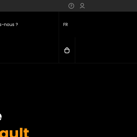
-nous ?
FR
e
ault