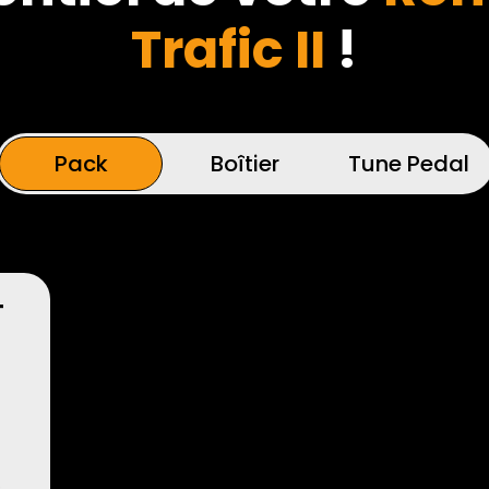
Trafic II
!
Pack
Boîtier
Tune Pedal
T