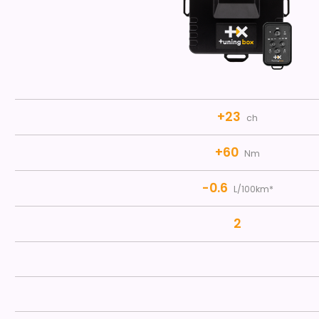
+23
ch
+60
Nm
-0.6
L/100km*
2