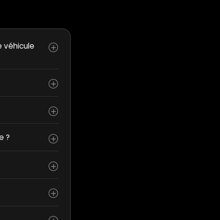
e véhicule
e ?