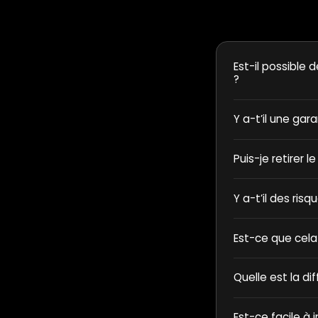
Est-il possible d
?
Y a-t’il une gar
Puis-je retirer l
Y a-t’il des ris
Est-ce que cela
Quelle est la di
Est-ce facile à i