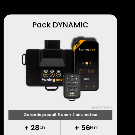
Pack DYNAMIC
Ref: P.5403.B.1.M
Garantie produit 5 ans + 2 ans moteur
+
28
+
56
ch
N m