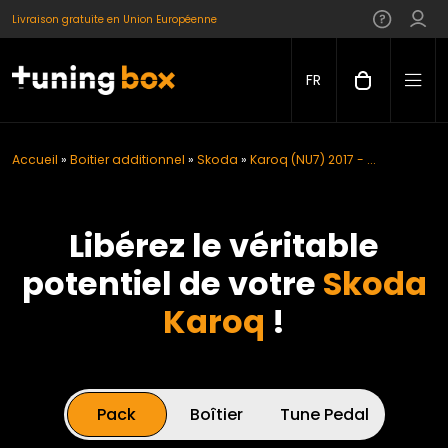
Livraison gratuite en Union Européenne
FR
Accueil
»
Boitier additionnel
»
Skoda
»
Karoq (NU7) 2017 - ...
Libérez le véritable
potentiel de votre
Skoda
Karoq
!
Pack
Boîtier
Tune Pedal