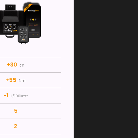
+30
ch
+55
Nm
-1
L/100km*
5
2