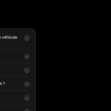
e véhicule
e ?