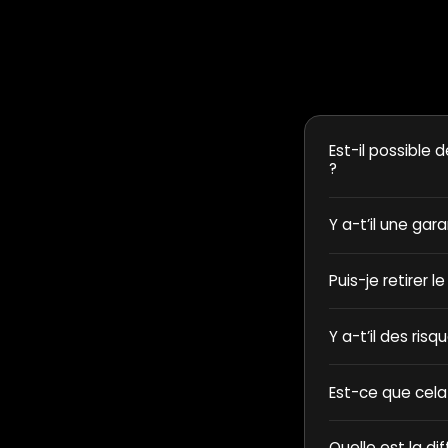
Est-il possible d
?
Y a-t’il une gar
Puis-je retirer l
Y a-t’il des ris
Est-ce que cela
Quelle est la di