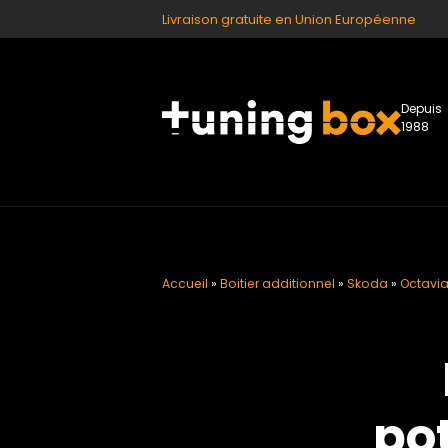
Livraison gratuite en Union Européenne
Depuis
1988
Accueil
»
Boitier additionnel
»
Skoda
»
Octavia 
pot