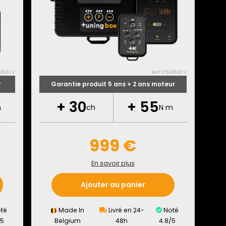
08.B.1.V
Ref: P.5408.B.1.V
r
Garantie produit 5 ans + 2 ans moteur
+
30
+
55
m
ch
N m
999 €
En savoir plus
Ajouter au panier
té
Made In
Livré en 24-
Noté
/5
Belgium
48h
4.8/5