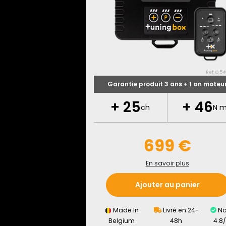
Ref: O.54
Garantie produit 3 ans + 1 an moteu
+
25
+
46
ch
N 
699 €
En savoir plus
Ajouter au panier
Made In
Livré en 24-
No
Belgium
48h
4.8