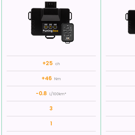
+25
ch
+46
Nm
-0.8
L/100km*
3
1