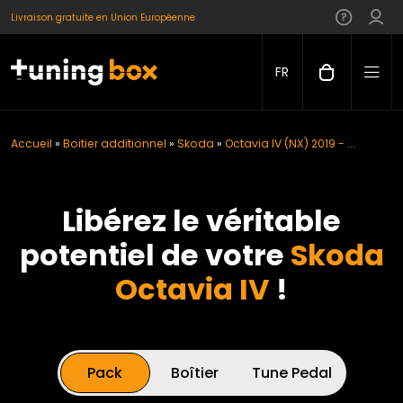
Livraison gratuite en Union Européenne
FR
Accueil
»
Boitier additionnel
»
Skoda
»
Octavia IV (NX) 2019 - ...
Libérez le véritable
potentiel de votre
Skoda
Octavia IV
!
Pack
Boîtier
Tune Pedal