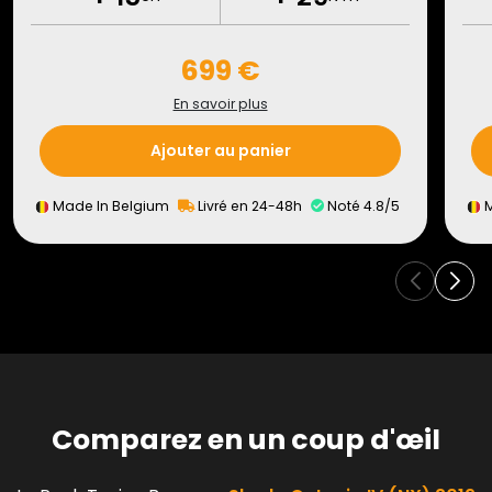
699 €
En savoir plus
Ajouter au panier
Made In Belgium
Livré en 24-48h
Noté 4.8/5
M
Comparez en un coup d'œil