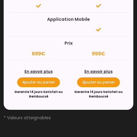
Application Mobile
Prix
699€
999€
En savoir plus
En savoir plus
Ajouter au panier
Ajouter au panier
Garantie 14 jours Satisfait ou
Garantie 14 jours Satisfait ou
Remboursé
Remboursé
* Valeurs atteignables