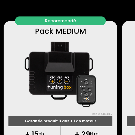
Recommandé
Pack MEDIUM
Ref: O.5418.B.1.V
Garantie produit 3 ans + 1 an moteur
+
15
+
29
ch
N m