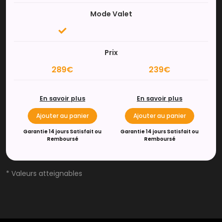
Mode Valet
Prix
289€
239€
En savoir plus
En savoir plus
Ajouter au panier
Ajouter au panier
Garantie 14 jours Satisfait ou
Garantie 14 jours Satisfait ou
Remboursé
Remboursé
* Valeurs atteignables