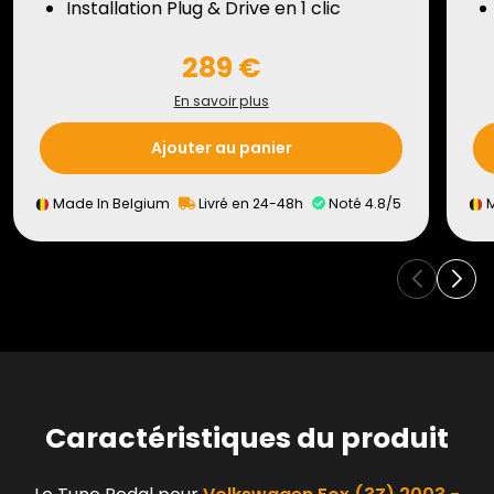
Installation Plug & Drive en 1 clic
289 €
En savoir plus
Ajouter au panier
Made In Belgium
Livré en 24-48h
Noté 4.8/5
M
Caractéristiques du produit