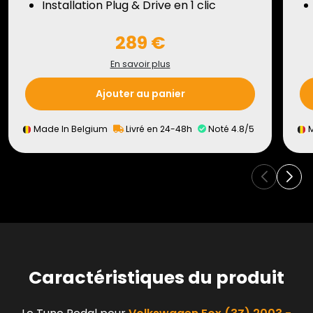
Installation Plug & Drive en 1 clic
289 €
En savoir plus
Ajouter au panier
Made In Belgium
Livré en 24-48h
Noté 4.8/5
M
Caractéristiques du produit