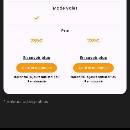
Mode Valet
Prix
289€
239€
En savoir plus
En savoir plus
Ajouter au panier
Ajouter au panier
Garantie 14 jours Satisfait ou
Garantie 14 jours Satisfait ou
Remboursé
Remboursé
* Valeurs atteignables