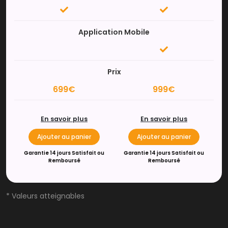
Application Mobile
Prix
699€
999€
En savoir plus
En savoir plus
Ajouter au panier
Ajouter au panier
Garantie 14 jours Satisfait ou
Garantie 14 jours Satisfait ou
Remboursé
Remboursé
* Valeurs atteignables