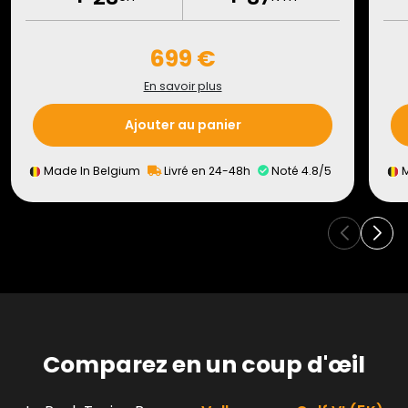
699 €
En savoir plus
Ajouter au panier
Made In Belgium
Livré en 24-48h
Noté 4.8/5
M
Comparez en un coup d'œil