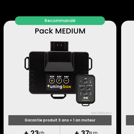
Recommandé
Pack MEDIUM
Ref: O.5013.B.1.V
Garantie produit 3 ans + 1 an moteur
+
23
+
37
ch
N m