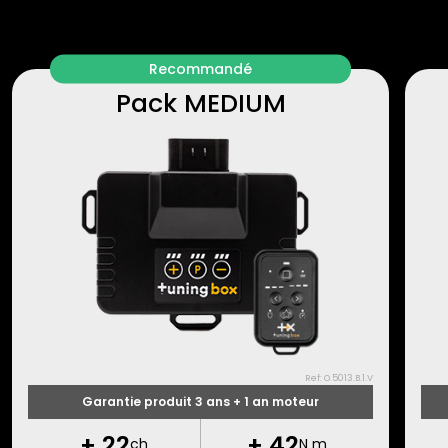
Recommandé
Pack MEDIUM
Ref: O.5013.B.1.V
Garantie produit 3 ans + 1 an moteur
+
22
+
42
ch
N m