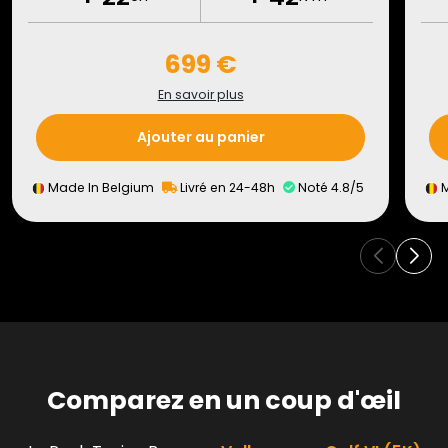
699 €
En savoir plus
Ajouter au panier
Made In Belgium
Livré en 24-48h
Noté 4.8/5
M
Comparez en un coup d'œil