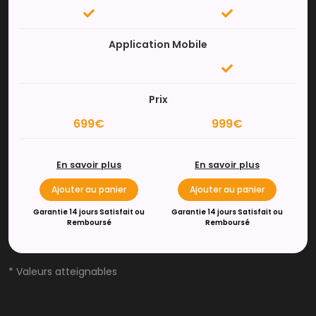
Application Mobile
Prix
699€
999€
En savoir plus
En savoir plus
Ajouter au panier
Ajouter au panier
Garantie 14 jours Satisfait ou
Garantie 14 jours Satisfait ou
Remboursé
Remboursé
* Valeurs atteignables