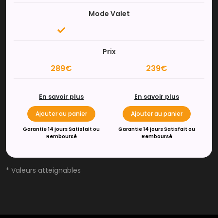
Mode Valet
Prix
289€
239€
En savoir plus
En savoir plus
Ajouter au panier
Ajouter au panier
Garantie 14 jours Satisfait ou
Garantie 14 jours Satisfait ou
Remboursé
Remboursé
* Valeurs atteignables